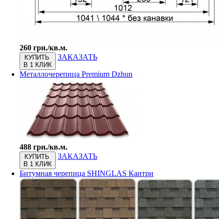
260 грн./кв.м.
ЗАКАЗАТЬ
КУПИТЬ
В 1 КЛИК
Металлочерепица Premium Dzhun
488 грн./кв.м.
ЗАКАЗАТЬ
КУПИТЬ
В 1 КЛИК
Битумная черепица SHINGLAS Кантри