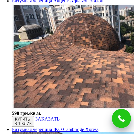
Битумная черепица Акцент Aquaizol Эталон
598 грн./кв.м.
ЗАКАЗАТЬ
КУПИТЬ
В 1 КЛИК
Битумная черепица IKO Cambridge Xpress