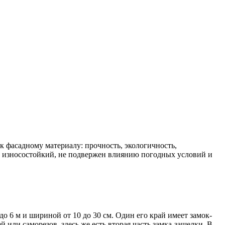
фасадному материалу: прочность, экологичность,
нь износостойкий, не подвержен влиянию погодных условий и
о 6 м и шириной от 10 до 30 см. Один его край имеет замок-
 или саморезов, здесь же есть вторая часть замка-защелки. В