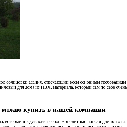
б облицовки здания, отвечающий всем основным требованиям к 
иниловый для дома из ПВХ, материала, который сам по себе оче
 можно купить в нашей компании
а, который представляет собой монолитные панели длиной от 2 д
редназначенная для крепления панели к стене с помощью гвоздей